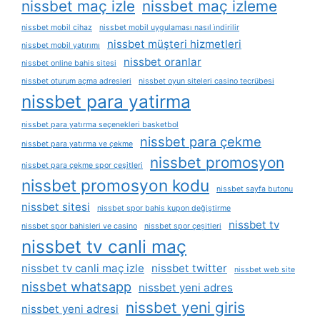
nissbet maç izle
nissbet maç izleme
nissbet mobil cihaz
nissbet mobil uygulaması nasıl i̇ndirilir
nissbet müşteri hizmetleri
nissbet mobil yatırımı
nissbet oranlar
nissbet online bahis sitesi
nissbet oturum açma adresleri
nissbet oyun siteleri casino tecrübesi
nissbet para yatirma
nissbet para yatırma seçenekleri basketbol
nissbet para çekme
nissbet para yatırma ve çekme
nissbet promosyon
nissbet para çekme spor çeşitleri
nissbet promosyon kodu
nissbet sayfa butonu
nissbet sitesi
nissbet spor bahis kupon değiştirme
nissbet tv
nissbet spor bahisleri ve casino
nissbet spor çeşitleri
nissbet tv canli maç
nissbet tv canli maç izle
nissbet twitter
nissbet web site
nissbet whatsapp
nissbet yeni adres
nissbet yeni giris
nissbet yeni adresi