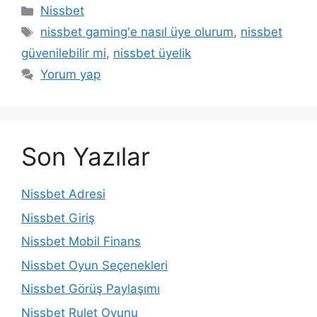
Kategoriler
Nissbet
Etiketler
nissbet gaming'e nasıl üye olurum
,
nissbet
güvenilebilir mi
,
nissbet üyelik
Yorum yap
Son Yazılar
Nissbet Adresi
Nissbet Giriş
Nissbet Mobil Finans
Nissbet Oyun Seçenekleri
Nissbet Görüş Paylaşımı
Nissbet Rulet Oyunu