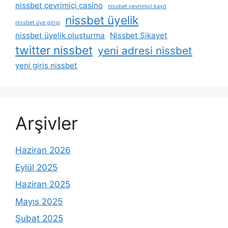
nissbet çevrimiçi casino
nissbet çevrimiçi kayıt
nissbet üyelik
nissbet üye girişi
nissbet üyelik oluşturma
Nissbet Şikayet
twitter nissbet
yeni adresi nissbet
yeni giris nissbet
Arşivler
Haziran 2026
Eylül 2025
Haziran 2025
Mayıs 2025
Şubat 2025