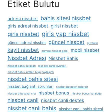
Etiket Bulutu
bahis sitesi nissbet
adresi nissbet
giris adresi nissbet
girisi nissbet
giris yap nissbet
giris nissbet
güncel nissbet
güncel adresi nissbet
güvenilir
kayit nissbet
mobil nissbet
mevcut nissbet girişi
Nissbet Adresi
Nissbet Bahis
nissbet bahis kuralları
nissbet bahis oyunları
nissbet bahis siteleri bilgi paylaşımı
nissbet bahis sitesi
nissbet bağlantı sorunları
nissbet belgeleri nelerdir
nissbet bonus
nissbet bilgisayar slot
nissbet bonus kataloğu
nissbet canli
nissbet canli destek
nissbet canlı bahis
nissbet canlı bahis sitesi