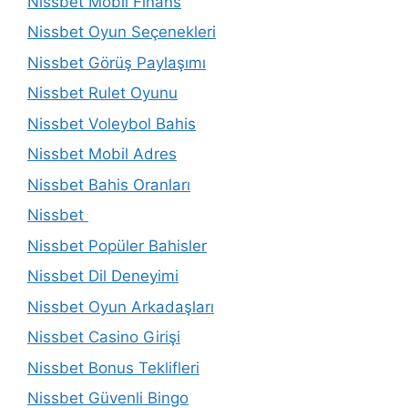
Nissbet Mobil Finans
Nissbet Oyun Seçenekleri
Nissbet Görüş Paylaşımı
Nissbet Rulet Oyunu
Nissbet Voleybol Bahis
Nissbet Mobil Adres
Nissbet Bahis Oranları
Nissbet
Nissbet Popüler Bahisler
Nissbet Dil Deneyimi
Nissbet Oyun Arkadaşları
Nissbet Casino Girişi
Nissbet Bonus Teklifleri
Nissbet Güvenli Bingo