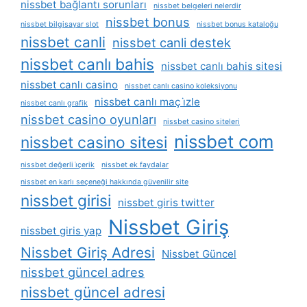
nissbet bağlantı sorunları
nissbet belgeleri nelerdir
nissbet bonus
nissbet bilgisayar slot
nissbet bonus kataloğu
nissbet canli
nissbet canli destek
nissbet canlı bahis
nissbet canlı bahis sitesi
nissbet canlı casino
nissbet canlı casino koleksiyonu
nissbet canlı maç i̇zle
nissbet canlı grafik
nissbet casino oyunları
nissbet casino siteleri
nissbet com
nissbet casino sitesi
nissbet değerli i̇çerik
nissbet ek faydalar
nissbet en karlı seçeneği hakkında güvenilir site
nissbet girisi
nissbet giris twitter
Nissbet Giriş
nissbet giris yap
Nissbet Giriş Adresi
Nissbet Güncel
nissbet güncel adres
nissbet güncel adresi