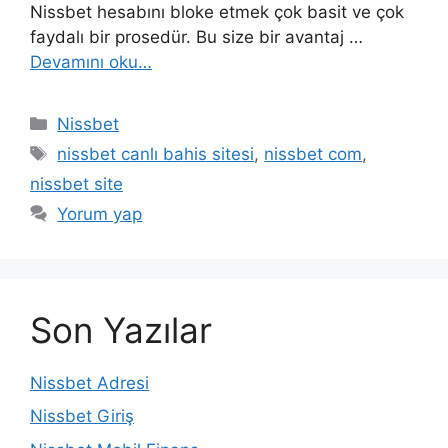
Nissbet hesabını bloke etmek çok basit ve çok
faydalı bir prosedür. Bu size bir avantaj …
Devamını oku…
Kategoriler
Nissbet
Etiketler
nissbet canlı bahis sitesi
,
nissbet com
,
nissbet site
Yorum yap
Son Yazılar
Nissbet Adresi
Nissbet Giriş