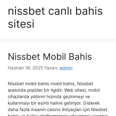
nissbet canlı bahis
sitesi
Nissbet Mobil Bahis
Haziran 18, 2025
Yazarı:
admin
Nissbet mobil bahis mobil bahis, Nissbet
arasında popüler bir ilgidir. Web sitesi, mobil
cihazlarda yıldırım hızında gezinmeyi ve
kullanmayı bir esinti haline getiriyor. Giderek
daha fazla insanın casino ihtiyaçları için Nissbet