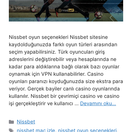
Nissbet oyun seçenekleri Nissbet sitesine
kaydolduğunuzda farklı oyun türleri arasından
seçim yapabilirsiniz. Türk oyuncuları giriş
adreslerini değiştirebilir veya hesaplarında ne
kadar para aldıklarına bağlı olarak bazı oyunlar
oynamak için VPN kullanabilirler. Casino
oyunları paranızı koyduğunuzda size ekstra para
veriyor. Gerçek bayiler canlı casino oyunlarında
kullanılır. Nissbet bir çevrimiçi casino ve casino
işi gerçekleştirir ve kullanıcı …
Devamını oku…
Kategoriler
Nissbet
Etiketler
nissbet maç izle
,
nissbet oyun seçenekleri
,