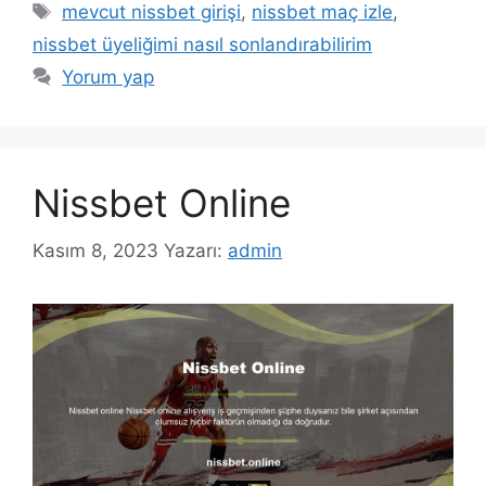
Etiketler
mevcut nissbet girişi
,
nissbet maç izle
,
nissbet üyeliğimi nasıl sonlandırabilirim
Yorum yap
Nissbet Online
Kasım 8, 2023
Yazarı:
admin