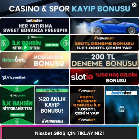
×
Nissbet GİRİŞ İÇİN TIKLAYINIZ!