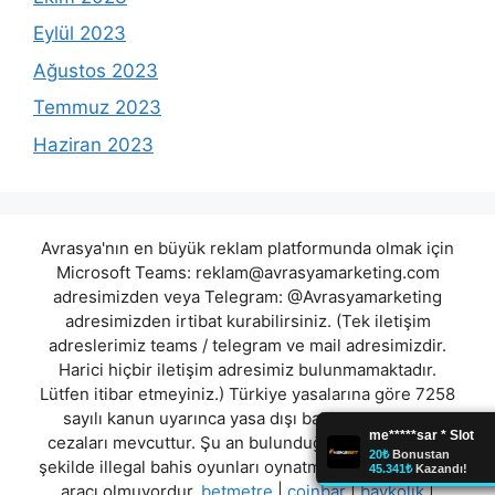
Eylül 2023
Ağustos 2023
Temmuz 2023
Haziran 2023
Avrasya'nın en büyük reklam platformunda olmak için
Microsoft Teams:
reklam@avrasyamarketing.com
adresimizden veya Telegram: @Avrasyamarketing
adresimizden irtibat kurabilirsiniz. (Tek iletişim
adreslerimiz teams / telegram ve mail adresimizdir.
Harici hiçbir iletişim adresimiz bulunmamaktadır.
Lütfen itibar etmeyiniz.) Türkiye yasalarına göre 7258
sayılı kanun uyarınca yasa dışı bahis oynamanın
cezaları mevcuttur. Şu an bulunduğunuz site hiç bir
şekilde illegal bahis oyunları oynatmıyor ve oynamaya
aracı olmuyordur.
betmetre
|
coinbar
|
baykolik
|