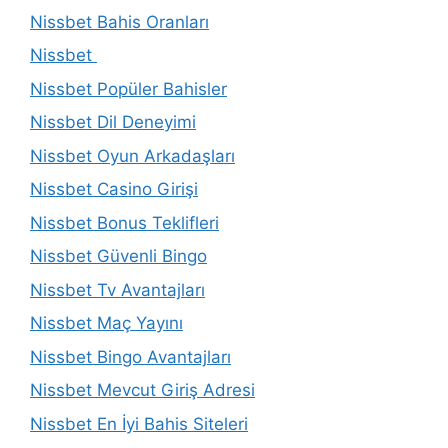
Nissbet Bahis Oranları
Nissbet
Nissbet Popüler Bahisler
Nissbet Dil Deneyimi
Nissbet Oyun Arkadaşları
Nissbet Casino Girişi
Nissbet Bonus Teklifleri
Nissbet Güvenli Bingo
Nissbet Tv Avantajları
Nissbet Maç Yayını
Nissbet Bingo Avantajları
Nissbet Mevcut Giriş Adresi
Nissbet En İyi Bahis Siteleri