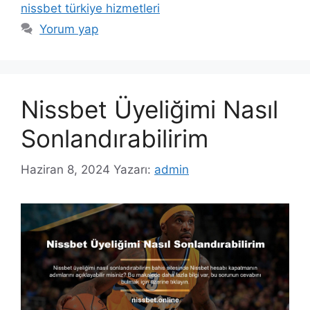
nissbet türkiye hizmetleri
Yorum yap
Nissbet Üyeliğimi Nasıl
Sonlandırabilirim
Haziran 8, 2024
Yazarı:
admin