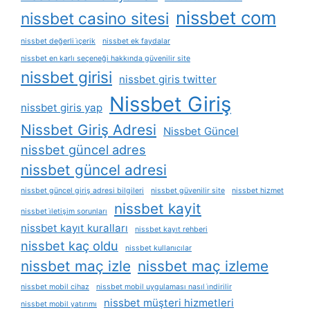
nissbet com
nissbet casino sitesi
nissbet değerli i̇çerik
nissbet ek faydalar
nissbet en karlı seçeneği hakkında güvenilir site
nissbet girisi
nissbet giris twitter
Nissbet Giriş
nissbet giris yap
Nissbet Giriş Adresi
Nissbet Güncel
nissbet güncel adres
nissbet güncel adresi
nissbet güncel giriş adresi bilgileri
nissbet güvenilir site
nissbet hizmet
nissbet kayit
nissbet i̇letişim sorunları
nissbet kayıt kuralları
nissbet kayıt rehberi
nissbet kaç oldu
nissbet kullanıcılar
nissbet maç izle
nissbet maç izleme
nissbet mobil cihaz
nissbet mobil uygulaması nasıl i̇ndirilir
nissbet müşteri hizmetleri
nissbet mobil yatırımı