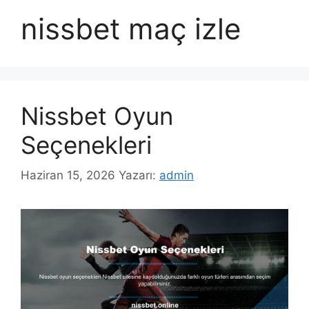
nissbet maç izle
Nissbet Oyun
Seçenekleri
Haziran 15, 2026
Yazarı:
admin