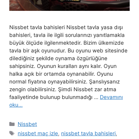
Nissbet tavla bahisleri Nissbet tavla yasa dışı
bahisleri, tavla ile ilgili sorularınızı yanıtlamakla
büyük ölçüde ilgilenmektedir. Bizim ülkemizde
tavla bir aşk oyunudur. Bu oyunu web sitesinde
dilediğiniz şekilde oynama özgürlüğüne
sahipsiniz. Oyunun kuralları aynı kalır. Oyun
halka açık bir ortamda oynanabilir. Oyunu
normal fiyatına oynayabilirsiniz. Şanslıysanız
zengin olabilirsiniz. Şimdi Nissbet zar atma
faaliyetinde bulunup bulunmadığı …
Devamını
oku…
Kategoriler
Nissbet
Etiketler
nissbet maç izle
,
nissbet tavla bahisleri
,