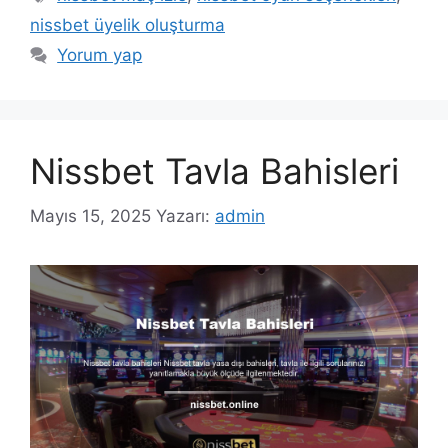
nissbet üyelik oluşturma
Yorum yap
Nissbet Tavla Bahisleri
Mayıs 15, 2025
Yazarı:
admin