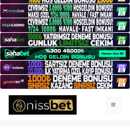
İçeriğe
atla
Menü