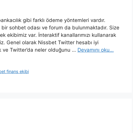
bankacılık gibi farklı ödeme yöntemleri vardır.
ği bir sohbet odası ve forum da bulunmaktadır. Size
ek ekibimiz var. İnteraktif kanallarımızı kullanarak
z. Genel olarak Nissbet Twitter hesabı iyi
 ve Twitter’da neler olduğunu …
Devamını oku…
et finans ekibi