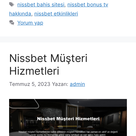
Etiketler
nissbet bahis sitesi
,
nissbet bonus tv
hakkında
,
nissbet etkinlikleri
Yorum yap
Nissbet Müşteri
Hizmetleri
Temmuz 5, 2023
Yazarı:
admin