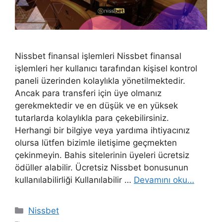
Nissbet finansal işlemleri Nissbet finansal
işlemleri her kullanıcı tarafından kişisel kontrol
paneli üzerinden kolaylıkla yönetilmektedir.
Ancak para transferi için üye olmanız
gerekmektedir ve en düşük ve en yüksek
tutarlarda kolaylıkla para çekebilirsiniz.
Herhangi bir bilgiye veya yardıma ihtiyacınız
olursa lütfen bizimle iletişime geçmekten
çekinmeyin. Bahis sitelerinin üyeleri ücretsiz
ödüller alabilir. Ücretsiz Nissbet bonusunun
kullanılabilirliği Kullanılabilir …
Devamını oku…
Kategoriler
Nissbet