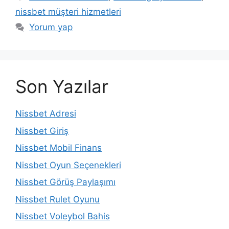
nissbet müşteri hizmetleri
Yorum yap
Son Yazılar
Nissbet Adresi
Nissbet Giriş
Nissbet Mobil Finans
Nissbet Oyun Seçenekleri
Nissbet Görüş Paylaşımı
Nissbet Rulet Oyunu
Nissbet Voleybol Bahis