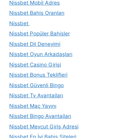
Nissbet Mobil Adres
Nissbet Bahis Oranları
Nissbet
Nissbet Popüler Bahisler
Nissbet Dil Deneyimi
Nissbet Oyun Arkadaşları
Nissbet Casino Girişi
Nissbet Bonus Teklifleri
Nissbet Güvenli Bingo
Nissbet Tv Avantajları
Nissbet Maç Yayını
Nissbet Bingo Avantajları
Nissbet Mevcut Giriş Adresi
Nissbet En İyi Bahis Siteleri