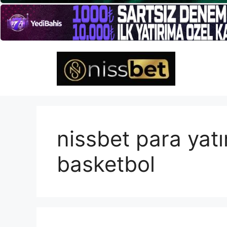
İçeriğe
atla
nissbet para yat
basketbol