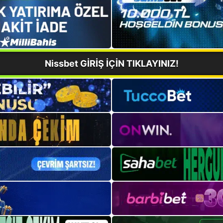
Nissbet GİRİŞ İÇİN TIKLAYINIZ!