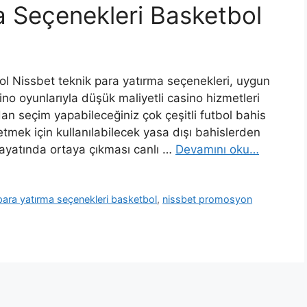
a Seçenekleri Basketbol
ol Nissbet teknik para yatırma seçenekleri, uygun
ino oyunlarıyla düşük maliyetli casino hizmetleri
dan seçim yapabileceğiniz çok çeşitli futbol bahis
etmek için kullanılabilecek yasa dışı bahislerden
n hayatında ortaya çıkması canlı …
Devamını oku…
para yatırma seçenekleri basketbol
,
nissbet promosyon