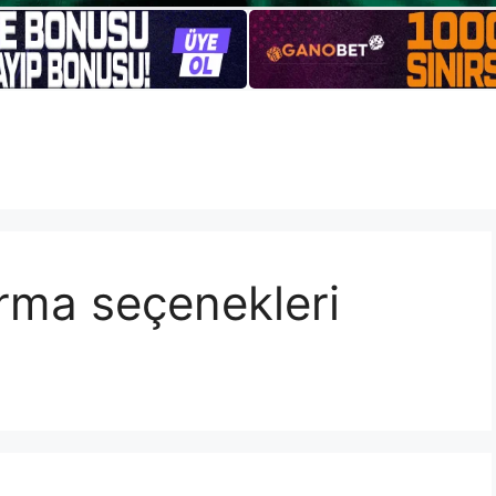
ırma seçenekleri