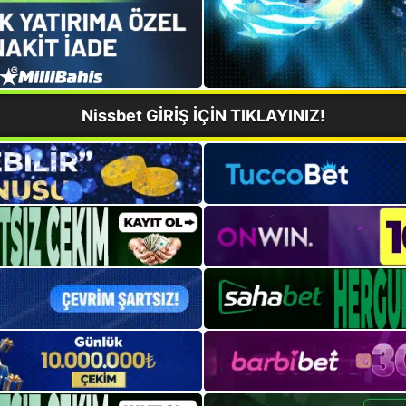
Nissbet GİRİŞ İÇİN TIKLAYINIZ!