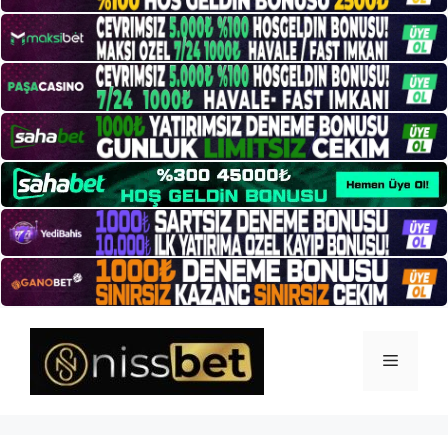
İçeriğe
atla
Menü