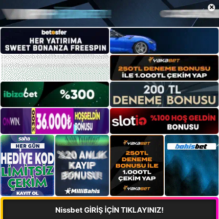
×
Nissbet GİRİŞ İÇİN TIKLAYINIZ!