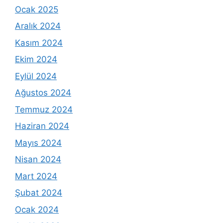
Ocak 2025
Aralık 2024
Kasım 2024
Ekim 2024
Eylül 2024
Ağustos 2024
Temmuz 2024
Haziran 2024
Mayıs 2024
Nisan 2024
Mart 2024
Şubat 2024
Ocak 2024