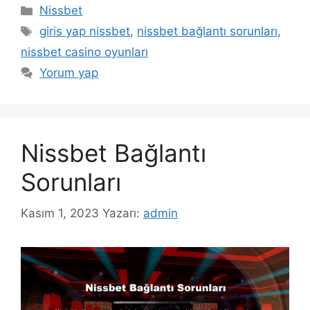
Kategoriler
Nissbet
Etiketler
giris yap nissbet
,
nissbet bağlantı sorunları
,
nissbet casino oyunları
Yorum yap
Nissbet Bağlantı
Sorunları
Kasım 1, 2023
Yazarı:
admin