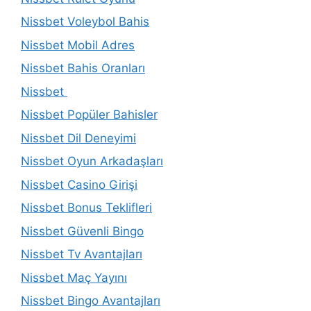
Nissbet Voleybol Bahis
Nissbet Mobil Adres
Nissbet Bahis Oranları
Nissbet
Nissbet Popüler Bahisler
Nissbet Dil Deneyimi
Nissbet Oyun Arkadaşları
Nissbet Casino Girişi
Nissbet Bonus Teklifleri
Nissbet Güvenli Bingo
Nissbet Tv Avantajları
Nissbet Maç Yayını
Nissbet Bingo Avantajları