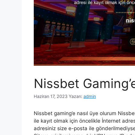
Nissbet Gaming’
Haziran 17, 2023
Yazarı:
admin
Nissbet gaming’e nasıl üye olurum Nissbet 
ile kayıt olmak için öncelikle İnternet adre
adresiniz size e-posta ile gönderilmediyse