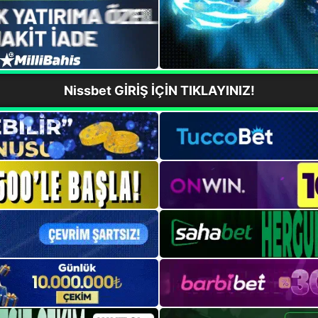
Nissbet GİRİŞ İÇİN TIKLAYINIZ!