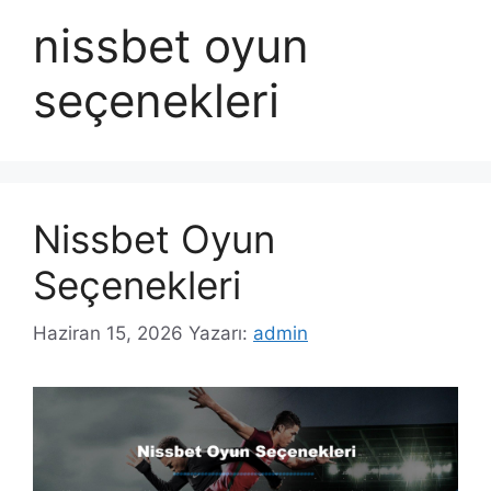
nissbet oyun
seçenekleri
Nissbet Oyun
Seçenekleri
Haziran 15, 2026
Yazarı:
admin