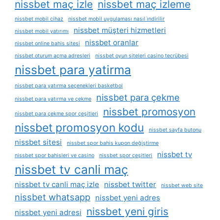
nissbet maç izle
nissbet maç izleme
nissbet mobil cihaz
nissbet mobil uygulaması nasıl i̇ndirilir
nissbet müşteri hizmetleri
nissbet mobil yatırımı
nissbet oranlar
nissbet online bahis sitesi
nissbet oturum açma adresleri
nissbet oyun siteleri casino tecrübesi
nissbet para yatirma
nissbet para yatırma seçenekleri basketbol
nissbet para çekme
nissbet para yatırma ve çekme
nissbet promosyon
nissbet para çekme spor çeşitleri
nissbet promosyon kodu
nissbet sayfa butonu
nissbet sitesi
nissbet spor bahis kupon değiştirme
nissbet tv
nissbet spor bahisleri ve casino
nissbet spor çeşitleri
nissbet tv canli maç
nissbet tv canli maç izle
nissbet twitter
nissbet web site
nissbet whatsapp
nissbet yeni adres
nissbet yeni giris
nissbet yeni adresi