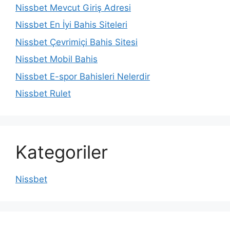
Nissbet Mevcut Giriş Adresi
Nissbet En İyi Bahis Siteleri
Nissbet Çevrimiçi Bahis Sitesi
Nissbet Mobil Bahis
Nissbet E-spor Bahisleri Nelerdir
Nissbet Rulet
Kategoriler
Nissbet