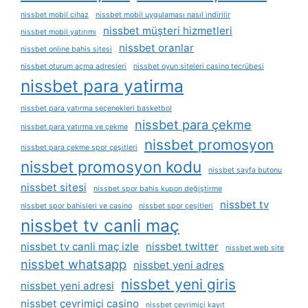
nissbet mobil cihaz
nissbet mobil uygulaması nasıl i̇ndirilir
nissbet müşteri hizmetleri
nissbet mobil yatırımı
nissbet oranlar
nissbet online bahis sitesi
nissbet oturum açma adresleri
nissbet oyun siteleri casino tecrübesi
nissbet para yatirma
nissbet para yatırma seçenekleri basketbol
nissbet para çekme
nissbet para yatırma ve çekme
nissbet promosyon
nissbet para çekme spor çeşitleri
nissbet promosyon kodu
nissbet sayfa butonu
nissbet sitesi
nissbet spor bahis kupon değiştirme
nissbet tv
nissbet spor bahisleri ve casino
nissbet spor çeşitleri
nissbet tv canli maç
nissbet tv canli maç izle
nissbet twitter
nissbet web site
nissbet whatsapp
nissbet yeni adres
nissbet yeni giris
nissbet yeni adresi
nissbet çevrimiçi casino
nissbet çevrimiçi kayıt