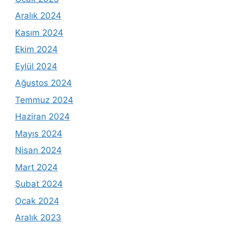
Aralık 2024
Kasım 2024
Ekim 2024
Eylül 2024
Ağustos 2024
Temmuz 2024
Haziran 2024
Mayıs 2024
Nisan 2024
Mart 2024
Şubat 2024
Ocak 2024
Aralık 2023