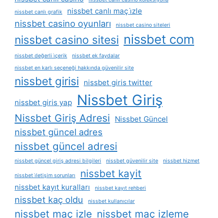
nissbet canlı maç i̇zle
nissbet canlı grafik
nissbet casino oyunları
nissbet casino siteleri
nissbet com
nissbet casino sitesi
nissbet değerli i̇çerik
nissbet ek faydalar
nissbet en karlı seçeneği hakkında güvenilir site
nissbet girisi
nissbet giris twitter
Nissbet Giriş
nissbet giris yap
Nissbet Giriş Adresi
Nissbet Güncel
nissbet güncel adres
nissbet güncel adresi
nissbet güncel giriş adresi bilgileri
nissbet güvenilir site
nissbet hizmet
nissbet kayit
nissbet i̇letişim sorunları
nissbet kayıt kuralları
nissbet kayıt rehberi
nissbet kaç oldu
nissbet kullanıcılar
nissbet maç izle
nissbet maç izleme