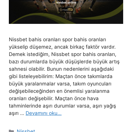
Nissbet bahis oranları spor bahis oranları
yükselip düşemez, ancak birkaç faktör vardır.
Demek istediğim, Nissbet spor bahis oranları,
bazı durumlarda büyük düşüşlerde büyük artış
sahnesi olabilir. Bunun nedenlerini aşağıdaki
gibi listeleyebilirim: Maçtan önce takımlarda
büyük yaralanmalar varsa, takım oyuncuları
değişebileceğinden en önemlisi yaralanma
oranları değişebilir. Maçtan önce hava
tahminlerinde aşırı durumlar varsa, aşırı yağış
aşırı …
Devamını oku…
Kategoriler
Nissbet