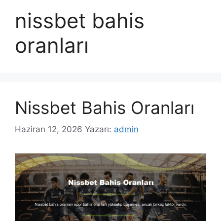
nissbet bahis
oranları
Nissbet Bahis Oranları
Haziran 12, 2026
Yazarı:
admin