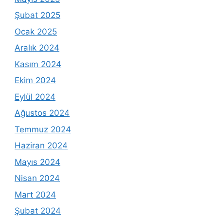
Şubat 2025
Ocak 2025
Aralık 2024
Kasım 2024
Ekim 2024
Eylül 2024
Ağustos 2024
Temmuz 2024
Haziran 2024
Mayıs 2024
Nisan 2024
Mart 2024
Şubat 2024