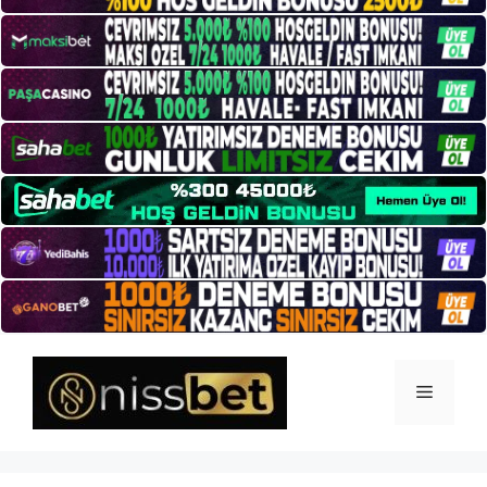
İçeriğe
atla
Menü