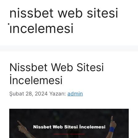
nissbet web sitesi
i̇ncelemesi
Nissbet Web Sitesi
İncelemesi
Şubat 28, 2024
Yazarı:
admin