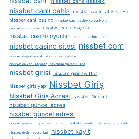
nissbet canli
nissbet canli destek
nissbet canlı bahis
nissbet canlı bahis sitesi
nissbet canlı casino
nissbet canlı casino koleksiyonu
nissbet canlı maç i̇zle
nissbet canlı grafik
nissbet casino oyunları
nissbet casino siteleri
nissbet com
nissbet casino sitesi
nissbet değerli i̇çerik
nissbet ek faydalar
nissbet en karlı seçeneği hakkında güvenilir site
nissbet girisi
nissbet giris twitter
Nissbet Giriş
nissbet giris yap
Nissbet Giriş Adresi
Nissbet Güncel
nissbet güncel adres
nissbet güncel adresi
nissbet güncel giriş adresi bilgileri
nissbet güvenilir site
nissbet hizmet
nissbet kayit
nissbet i̇letişim sorunları