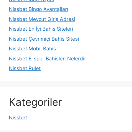
Nissbet Bingo Avantajları
Nissbet Mevcut Giriş Adresi
Nissbet En İyi Bahis Siteleri
Nissbet Çevrimiçi Bahis Sitesi
Nissbet Mobil Bahis
Nissbet E-spor Bahisleri Nelerdir
Nissbet Rulet
Kategoriler
Nissbet