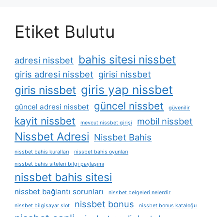
Etiket Bulutu
bahis sitesi nissbet
adresi nissbet
giris adresi nissbet
girisi nissbet
giris yap nissbet
giris nissbet
güncel nissbet
güncel adresi nissbet
güvenilir
kayit nissbet
mobil nissbet
mevcut nissbet girişi
Nissbet Adresi
Nissbet Bahis
nissbet bahis kuralları
nissbet bahis oyunları
nissbet bahis siteleri bilgi paylaşımı
nissbet bahis sitesi
nissbet bağlantı sorunları
nissbet belgeleri nelerdir
nissbet bonus
nissbet bilgisayar slot
nissbet bonus kataloğu