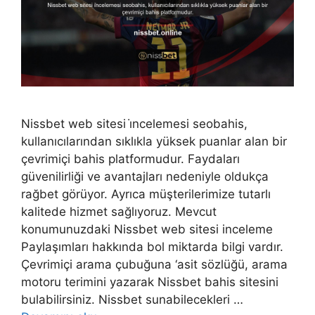
Nissbet web sitesi i̇ncelemesi seobahis,
kullanıcılarından sıklıkla yüksek puanlar alan bir
çevrimiçi bahis platformudur. Faydaları
güvenilirliği ve avantajları nedeniyle oldukça
rağbet görüyor. Ayrıca müşterilerimize tutarlı
kalitede hizmet sağlıyoruz. Mevcut
konumunuzdaki Nissbet web sitesi inceleme
Paylaşımları hakkında bol miktarda bilgi vardır.
Çevrimiçi arama çubuğuna ‘asit sözlüğü, arama
motoru terimini yazarak Nissbet bahis sitesini
bulabilirsiniz. Nissbet sunabilecekleri …