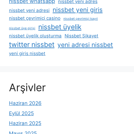
nissbet whatsapp
nissbet yeni adres
nissbet yeni giris
nissbet yeni adresi
nissbet çevrimiçi casino
nissbet çevrimiçi kayıt
nissbet üyelik
nissbet üye girişi
nissbet üyelik oluşturma
Nissbet Şikayet
twitter nissbet
yeni adresi nissbet
yeni giris nissbet
Arşivler
Haziran 2026
Eylül 2025
Haziran 2025
Mayıs 2025