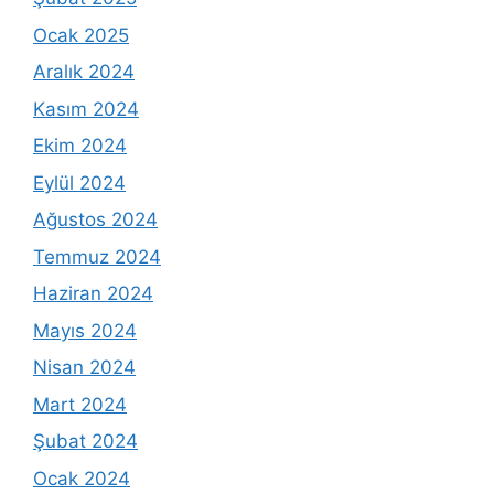
Ocak 2025
Aralık 2024
Kasım 2024
Ekim 2024
Eylül 2024
Ağustos 2024
Temmuz 2024
Haziran 2024
Mayıs 2024
Nisan 2024
Mart 2024
Şubat 2024
Ocak 2024