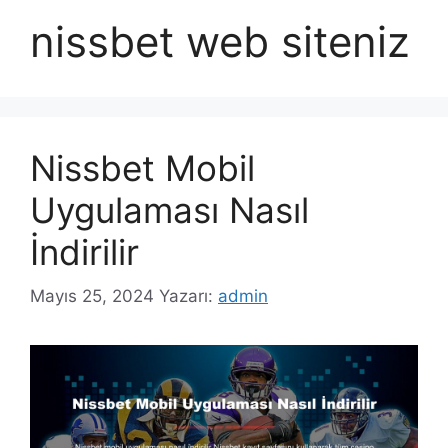
nissbet web siteniz
Nissbet Mobil
Uygulaması Nasıl
İndirilir
Mayıs 25, 2024
Yazarı:
admin