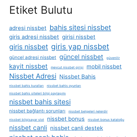
Etiket Bulutu
bahis sitesi nissbet
adresi nissbet
giris adresi nissbet
girisi nissbet
giris yap nissbet
giris nissbet
güncel nissbet
güncel adresi nissbet
güvenilir
kayit nissbet
mobil nissbet
mevcut nissbet girişi
Nissbet Adresi
Nissbet Bahis
nissbet bahis kuralları
nissbet bahis oyunları
nissbet bahis siteleri bilgi paylaşımı
nissbet bahis sitesi
nissbet bağlantı sorunları
nissbet belgeleri nelerdir
nissbet bonus
nissbet bilgisayar slot
nissbet bonus kataloğu
nissbet canli
nissbet canli destek