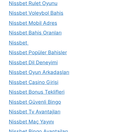
Nissbet Rulet Oyunu
Nissbet Voleybol Bahis
Nissbet Mobil Adres
Nissbet Bahis Oranları
Nissbet
Nissbet Popüler Bahisler
Nissbet Dil Deneyimi
Nissbet Oyun Arkadaşları
Nissbet Casino Girişi
Nissbet Bonus Teklifleri
Nissbet Güvenli Bingo
Nissbet Tv Avantajları
Nissbet Maç Yayını
Nissbet Bingo Avantajları