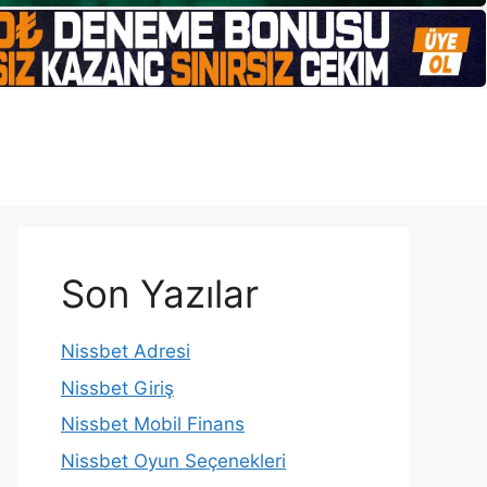
Son Yazılar
Nissbet Adresi
Nissbet Giriş
Nissbet Mobil Finans
Nissbet Oyun Seçenekleri