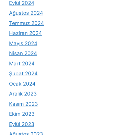
Eylül 2024
Ağustos 2024
Temmuz 2024
Haziran 2024
Mayıs 2024
Nisan 2024
Mart 2024
Şubat 2024
Ocak 2024
Aralık 2023
Kasım 2023
Ekim 2023
Eylül 2023
Ağustos 2023