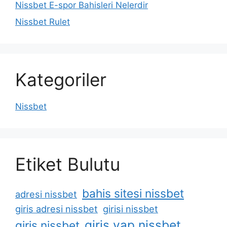
Nissbet E-spor Bahisleri Nelerdir
Nissbet Rulet
Kategoriler
Nissbet
Etiket Bulutu
bahis sitesi nissbet
adresi nissbet
giris adresi nissbet
girisi nissbet
giris yap nissbet
giris nissbet