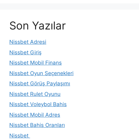
Son Yazılar
Nissbet Adresi
Nissbet Giriş
Nissbet Mobil Finans
Nissbet Oyun Seçenekleri
Nissbet Görüş Paylaşımı
Nissbet Rulet Oyunu
Nissbet Voleybol Bahis
Nissbet Mobil Adres
Nissbet Bahis Oranları
Nissbet