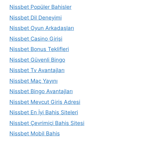
Nissbet Popüler Bahisler
Nissbet Dil Deneyimi
Nissbet Oyun Arkadaşları
Nissbet Casino Girişi
Nissbet Bonus Teklifleri
Nissbet Güvenli Bingo
Nissbet Tv Avantajları
Nissbet Maç Yayını
Nissbet Bingo Avantajları
Nissbet Mevcut Giriş Adresi
Nissbet En İyi Bahis Siteleri
Nissbet Çevrimiçi Bahis Sitesi
Nissbet Mobil Bahis