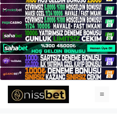
İçeriğe
atla
Menü