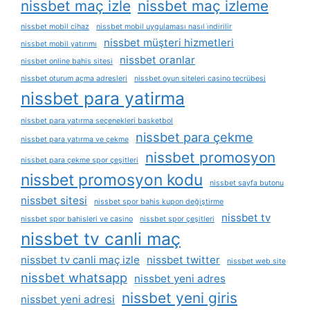
nissbet maç izle
nissbet maç izleme
nissbet mobil cihaz
nissbet mobil uygulaması nasıl i̇ndirilir
nissbet müşteri hizmetleri
nissbet mobil yatırımı
nissbet oranlar
nissbet online bahis sitesi
nissbet oturum açma adresleri
nissbet oyun siteleri casino tecrübesi
nissbet para yatirma
nissbet para yatırma seçenekleri basketbol
nissbet para çekme
nissbet para yatırma ve çekme
nissbet promosyon
nissbet para çekme spor çeşitleri
nissbet promosyon kodu
nissbet sayfa butonu
nissbet sitesi
nissbet spor bahis kupon değiştirme
nissbet tv
nissbet spor bahisleri ve casino
nissbet spor çeşitleri
nissbet tv canli maç
nissbet tv canli maç izle
nissbet twitter
nissbet web site
nissbet whatsapp
nissbet yeni adres
nissbet yeni giris
nissbet yeni adresi