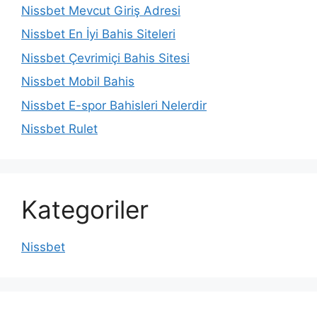
Nissbet Mevcut Giriş Adresi
Nissbet En İyi Bahis Siteleri
Nissbet Çevrimiçi Bahis Sitesi
Nissbet Mobil Bahis
Nissbet E-spor Bahisleri Nelerdir
Nissbet Rulet
Kategoriler
Nissbet