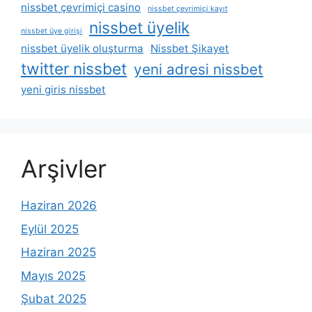
nissbet çevrimiçi casino
nissbet çevrimiçi kayıt
nissbet üyelik
nissbet üye girişi
nissbet üyelik oluşturma
Nissbet Şikayet
twitter nissbet
yeni adresi nissbet
yeni giris nissbet
Arşivler
Haziran 2026
Eylül 2025
Haziran 2025
Mayıs 2025
Şubat 2025