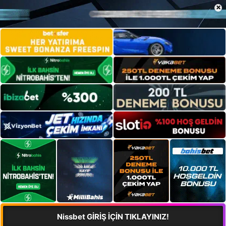
×
Nissbet GİRİŞ İÇİN TIKLAYINIZ!