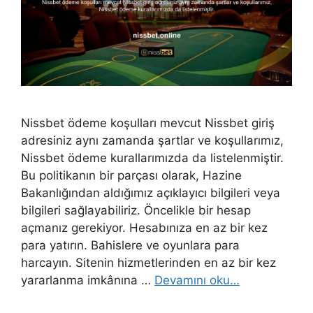
Nissbet ödeme koşulları mevcut Nissbet giriş
adresiniz aynı zamanda şartlar ve koşullarımız,
Nissbet ödeme kurallarımızda da listelenmiştir.
Bu politikanın bir parçası olarak, Hazine
Bakanlığından aldığımız açıklayıcı bilgileri veya
bilgileri sağlayabiliriz. Öncelikle bir hesap
açmanız gerekiyor. Hesabınıza en az bir kez
para yatırın. Bahislere ve oyunlara para
harcayın. Sitenin hizmetlerinden en az bir kez
yararlanma imkânına …
Devamını oku…