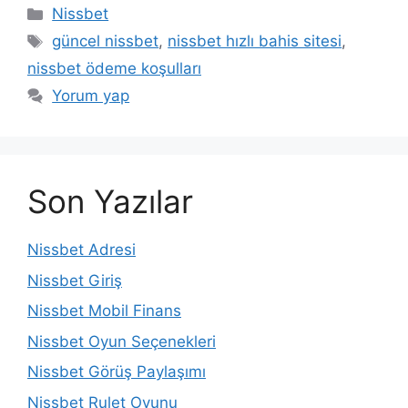
Kategoriler
Nissbet
Etiketler
güncel nissbet
,
nissbet hızlı bahis sitesi
,
nissbet ödeme koşulları
Yorum yap
Son Yazılar
Nissbet Adresi
Nissbet Giriş
Nissbet Mobil Finans
Nissbet Oyun Seçenekleri
Nissbet Görüş Paylaşımı
Nissbet Rulet Oyunu