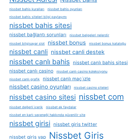
nissbet bahis kuralları
nissbet bahis oyunları
nissbet bahis siteleri bilgi paylaşımı
nissbet bahis sitesi
nissbet bağlantı sorunları
nissbet belgeleri nelerdir
nissbet bonus
nissbet bilgisayar slot
nissbet bonus kataloğu
nissbet canli
nissbet canli destek
nissbet canlı bahis
nissbet canlı bahis sitesi
nissbet canlı casino
nissbet canlı casino koleksiyonu
nissbet canlı maç i̇zle
nissbet canlı grafik
nissbet casino oyunları
nissbet casino siteleri
nissbet com
nissbet casino sitesi
nissbet değerli i̇çerik
nissbet ek faydalar
nissbet en karlı seçeneği hakkında güvenilir site
nissbet girisi
nissbet giris twitter
Nissbet Giriş
nissbet giris yap