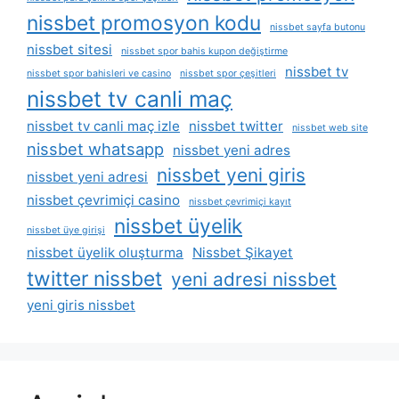
nissbet promosyon kodu
nissbet sayfa butonu
nissbet sitesi
nissbet spor bahis kupon değiştirme
nissbet tv
nissbet spor bahisleri ve casino
nissbet spor çeşitleri
nissbet tv canli maç
nissbet tv canli maç izle
nissbet twitter
nissbet web site
nissbet whatsapp
nissbet yeni adres
nissbet yeni giris
nissbet yeni adresi
nissbet çevrimiçi casino
nissbet çevrimiçi kayıt
nissbet üyelik
nissbet üye girişi
nissbet üyelik oluşturma
Nissbet Şikayet
twitter nissbet
yeni adresi nissbet
yeni giris nissbet