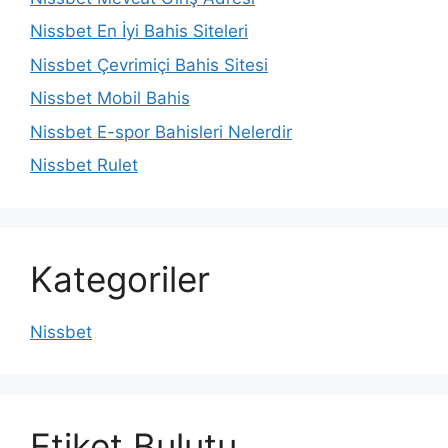
Nissbet En İyi Bahis Siteleri
Nissbet Çevrimiçi Bahis Sitesi
Nissbet Mobil Bahis
Nissbet E-spor Bahisleri Nelerdir
Nissbet Rulet
Kategoriler
Nissbet
Etiket Bulutu