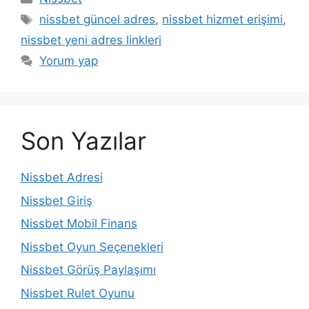
Etiketler
nissbet güncel adres
,
nissbet hizmet erişimi
,
nissbet yeni adres linkleri
Yorum yap
Son Yazılar
Nissbet Adresi
Nissbet Giriş
Nissbet Mobil Finans
Nissbet Oyun Seçenekleri
Nissbet Görüş Paylaşımı
Nissbet Rulet Oyunu