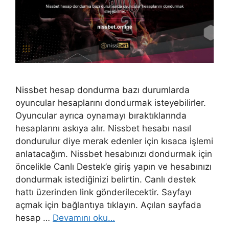
Nissbet hesap dondurma bazı durumlarda
oyuncular hesaplarını dondurmak isteyebilirler.
Oyuncular ayrıca oynamayı bıraktıklarında
hesaplarını askıya alır. Nissbet hesabı nasıl
dondurulur diye merak edenler için kısaca işlemi
anlatacağım. Nissbet hesabınızı dondurmak için
öncelikle Canlı Destek’e giriş yapın ve hesabınızı
dondurmak istediğinizi belirtin. Canlı destek
hattı üzerinden link gönderilecektir. Sayfayı
açmak için bağlantıya tıklayın. Açılan sayfada
hesap …
Devamını oku…