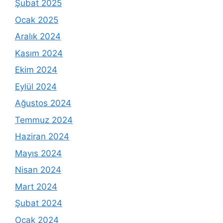
Şubat 2025
Ocak 2025
Aralık 2024
Kasım 2024
Ekim 2024
Eylül 2024
Ağustos 2024
Temmuz 2024
Haziran 2024
Mayıs 2024
Nisan 2024
Mart 2024
Şubat 2024
Ocak 2024