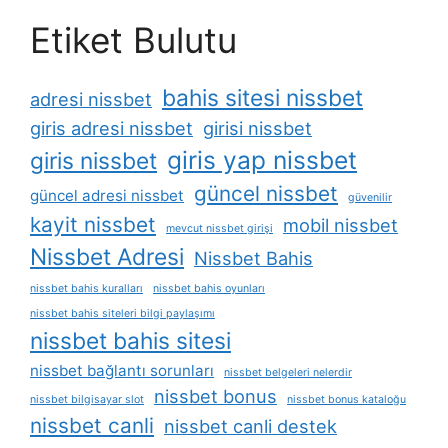
Etiket Bulutu
bahis sitesi nissbet
adresi nissbet
giris adresi nissbet
girisi nissbet
giris yap nissbet
giris nissbet
güncel nissbet
güncel adresi nissbet
güvenilir
kayit nissbet
mobil nissbet
mevcut nissbet girişi
Nissbet Adresi
Nissbet Bahis
nissbet bahis kuralları
nissbet bahis oyunları
nissbet bahis siteleri bilgi paylaşımı
nissbet bahis sitesi
nissbet bağlantı sorunları
nissbet belgeleri nelerdir
nissbet bonus
nissbet bilgisayar slot
nissbet bonus kataloğu
nissbet canli
nissbet canli destek