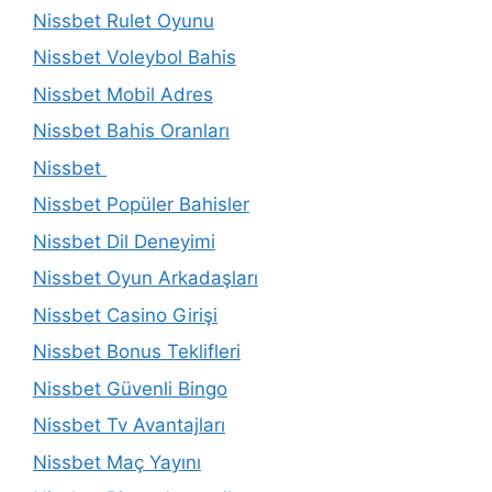
Nissbet Rulet Oyunu
Nissbet Voleybol Bahis
Nissbet Mobil Adres
Nissbet Bahis Oranları
Nissbet
Nissbet Popüler Bahisler
Nissbet Dil Deneyimi
Nissbet Oyun Arkadaşları
Nissbet Casino Girişi
Nissbet Bonus Teklifleri
Nissbet Güvenli Bingo
Nissbet Tv Avantajları
Nissbet Maç Yayını