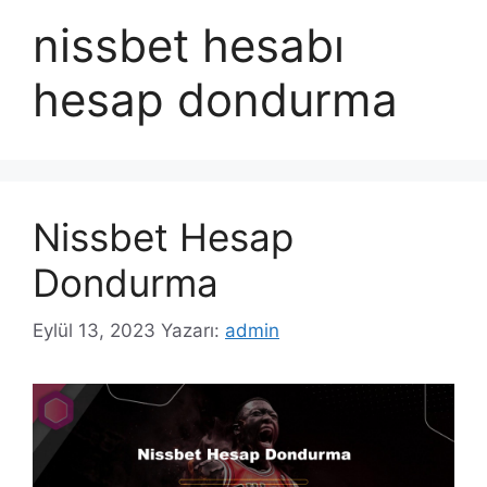
nissbet hesabı
hesap dondurma
Nissbet Hesap
Dondurma
Eylül 13, 2023
Yazarı:
admin