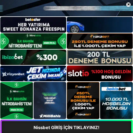
×
Nissbet GİRİŞ İÇİN TIKLAYINIZ!