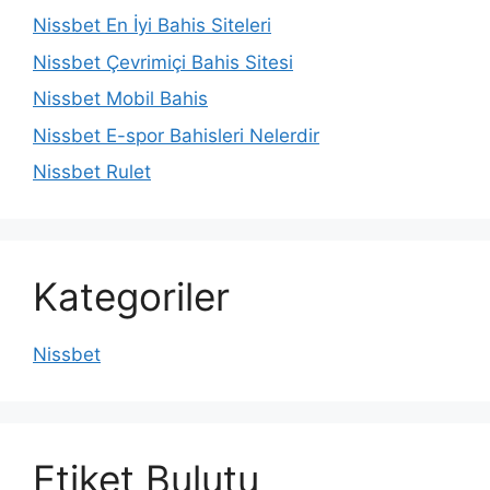
Nissbet En İyi Bahis Siteleri
Nissbet Çevrimiçi Bahis Sitesi
Nissbet Mobil Bahis
Nissbet E-spor Bahisleri Nelerdir
Nissbet Rulet
Kategoriler
Nissbet
Etiket Bulutu