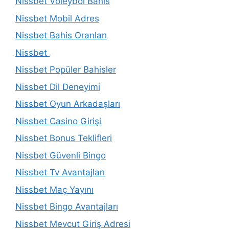
Nissbet Voleybol Bahis
Nissbet Mobil Adres
Nissbet Bahis Oranları
Nissbet
Nissbet Popüler Bahisler
Nissbet Dil Deneyimi
Nissbet Oyun Arkadaşları
Nissbet Casino Girişi
Nissbet Bonus Teklifleri
Nissbet Güvenli Bingo
Nissbet Tv Avantajları
Nissbet Maç Yayını
Nissbet Bingo Avantajları
Nissbet Mevcut Giriş Adresi