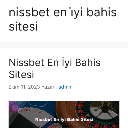
nissbet en i̇yi bahis
sitesi
Nissbet En İyi Bahis
Sitesi
Ekim 11, 2023
Yazarı:
admin