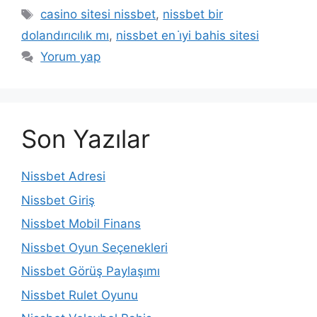
Etiketler
casino sitesi nissbet
,
nissbet bir
dolandırıcılık mı
,
nissbet en i̇yi bahis sitesi
Yorum yap
Son Yazılar
Nissbet Adresi
Nissbet Giriş
Nissbet Mobil Finans
Nissbet Oyun Seçenekleri
Nissbet Görüş Paylaşımı
Nissbet Rulet Oyunu