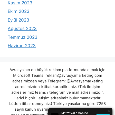
Kasım 2023
Ekim 2023
Eylül 2023
Ağustos 2023
Temmuz 2023
Haziran 2023
Avrasya'nın en büyük reklam platformunda olmak için
Microsoft Teams:
reklam@avrasyamarketing.com
adresimizden veya Telegram: @Avrasyamarketing
adresimizden irtibat kurabilirsiniz. (Tek iletişim
adreslerimiz teams / telegram ve mail adresimizdir.
Harici hiçbir iletişim adresimiz bulunmamaktadır.
Lütfen itibar etmeyiniz.) Türkiye yasalarına göre 7258
sayılı kanun uyarınca yasa dışı bahis oynamanın
cezaları mevcuttur. Şu an bulunduğunuz site hiç bir