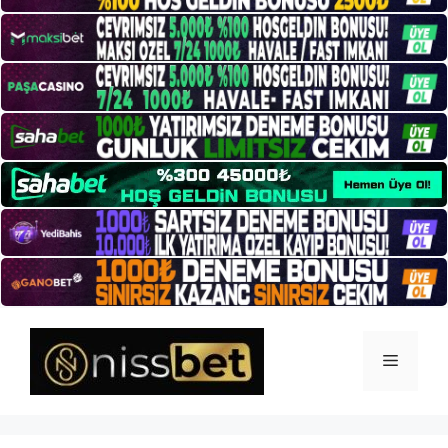
İçeriğe
atla
Menü