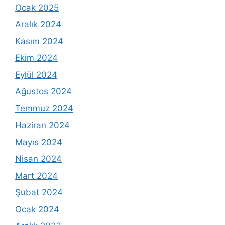
Ocak 2025
Aralık 2024
Kasım 2024
Ekim 2024
Eylül 2024
Ağustos 2024
Temmuz 2024
Haziran 2024
Mayıs 2024
Nisan 2024
Mart 2024
Şubat 2024
Ocak 2024