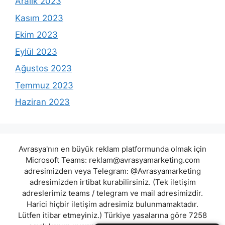
Aralık 2023
Kasım 2023
Ekim 2023
Eylül 2023
Ağustos 2023
Temmuz 2023
Haziran 2023
Avrasya'nın en büyük reklam platformunda olmak için
Microsoft Teams:
reklam@avrasyamarketing.com
adresimizden veya Telegram: @Avrasyamarketing
adresimizden irtibat kurabilirsiniz. (Tek iletişim
adreslerimiz teams / telegram ve mail adresimizdir.
Harici hiçbir iletişim adresimiz bulunmamaktadır.
Lütfen itibar etmeyiniz.) Türkiye yasalarına göre 7258