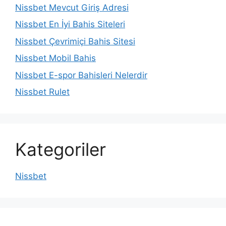
Nissbet Mevcut Giriş Adresi
Nissbet En İyi Bahis Siteleri
Nissbet Çevrimiçi Bahis Sitesi
Nissbet Mobil Bahis
Nissbet E-spor Bahisleri Nelerdir
Nissbet Rulet
Kategoriler
Nissbet