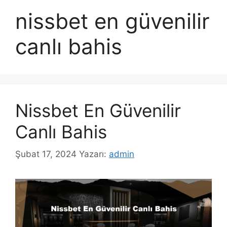
nissbet en güvenilir
canlı bahis
Nissbet En Güvenilir
Canlı Bahis
Şubat 17, 2024
Yazarı:
admin