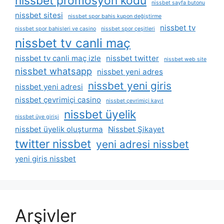
nissbet promosyon kodu
nissbet sayfa butonu
nissbet sitesi
nissbet spor bahis kupon değiştirme
nissbet tv
nissbet spor bahisleri ve casino
nissbet spor çeşitleri
nissbet tv canli maç
nissbet tv canli maç izle
nissbet twitter
nissbet web site
nissbet whatsapp
nissbet yeni adres
nissbet yeni giris
nissbet yeni adresi
nissbet çevrimiçi casino
nissbet çevrimiçi kayıt
nissbet üyelik
nissbet üye girişi
nissbet üyelik oluşturma
Nissbet Şikayet
twitter nissbet
yeni adresi nissbet
yeni giris nissbet
Arşivler