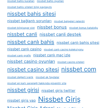
nissbet bahis kuralları
nissbet bahis oyunları
nissbet bahis siteleri bilgi paylaşımı
nissbet bahis sitesi
nissbet bağlantı sorunları
nissbet belgeleri nelerdir
nissbet bonus
nissbet bilgisayar slot
nissbet bonus kataloğu
nissbet canli
nissbet canli destek
nissbet canlı bahis
nissbet canlı bahis sitesi
nissbet canlı casino
nissbet canlı casino koleksiyonu
nissbet canlı maç i̇zle
nissbet canlı grafik
nissbet casino oyunları
nissbet casino siteleri
nissbet com
nissbet casino sitesi
nissbet değerli i̇çerik
nissbet ek faydalar
nissbet en karlı seçeneği hakkında güvenilir site
nissbet girisi
nissbet giris twitter
Nissbet Giriş
nissbet giris yap