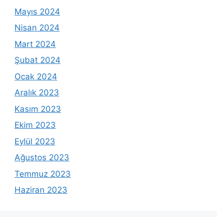
Mayıs 2024
Nisan 2024
Mart 2024
Şubat 2024
Ocak 2024
Aralık 2023
Kasım 2023
Ekim 2023
Eylül 2023
Ağustos 2023
Temmuz 2023
Haziran 2023