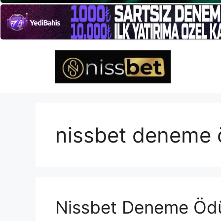
İçeriğe
atla
nissbet deneme ö
Nissbet Deneme Ödül