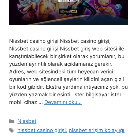
Nissbet casino girişi Nissbet casino girişi,
Nissbet casino girişi Nissbet giriş web sitesi ile
karıştırılabilecek bir şirket olarak yorumlanır, bu
yüzden ayrıntılı olarak açıklamanız gerekir.
Adres, web sitesindeki tüm heyecan verici
oyunların ve eğlenceli şeylerin kilidini açan gizli
bir kod gibidir. Ekstra yardıma ihtiyacınız yok, bu
yüzden yazmak bir esinti. İster bilgisayar ister
mobil cihaz …
Devamını oku…
Kategoriler
Nissbet
Etiketler
nissbet casino girişi
,
nissbet erişim kolaylığı
,