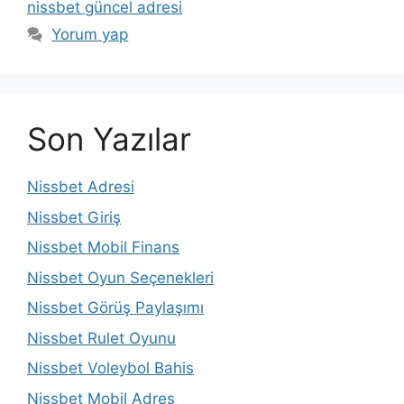
nissbet güncel adresi
Yorum yap
Son Yazılar
Nissbet Adresi
Nissbet Giriş
Nissbet Mobil Finans
Nissbet Oyun Seçenekleri
Nissbet Görüş Paylaşımı
Nissbet Rulet Oyunu
Nissbet Voleybol Bahis
Nissbet Mobil Adres