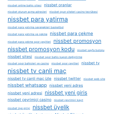
nissbet oranlar
nissbet online bahis sitesi
nissbet oturum açma adresleri
nissbet oyun siteleri casino tecrübesi
nissbet para yatirma
nissbet para yatırma seçenekleri basketbol
nissbet para çekme
nissbet para yatırma ve çekme
nissbet promosyon
nissbet para çekme spor çeşitleri
nissbet promosyon kodu
nissbet sayfa butonu
nissbet sitesi
nissbet spor bahis kupon değiştirme
nissbet tv
nissbet spor bahisleri ve casino
nissbet spor çeşitleri
nissbet tv canli maç
nissbet tv canli maç izle
nissbet twitter
nissbet web site
nissbet whatsapp
nissbet yeni adres
nissbet yeni giris
nissbet yeni adresi
nissbet çevrimiçi casino
nissbet çevrimiçi kayıt
nissbet üyelik
nissbet üye girişi