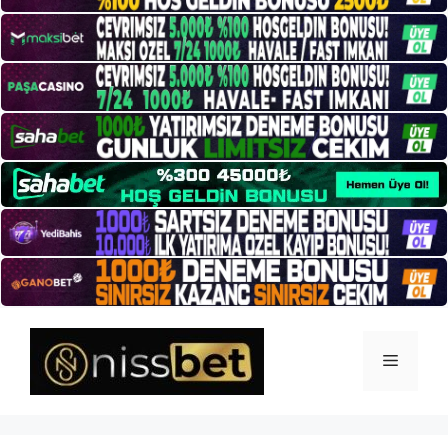
İçeriğe
atla
Menü