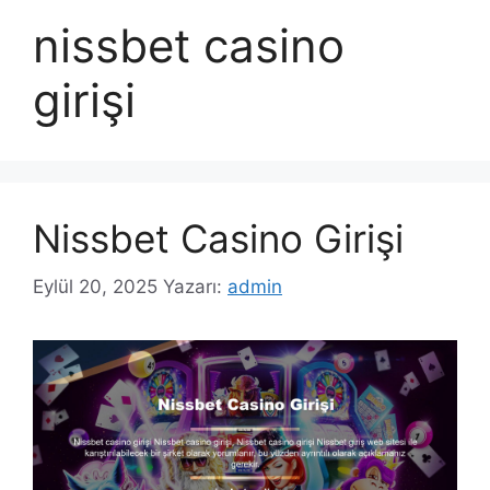
nissbet casino
girişi
Nissbet Casino Girişi
Eylül 20, 2025
Yazarı:
admin