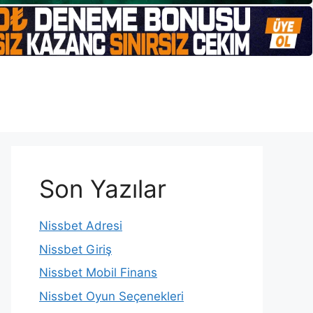
Son Yazılar
Nissbet Adresi
Nissbet Giriş
Nissbet Mobil Finans
Nissbet Oyun Seçenekleri