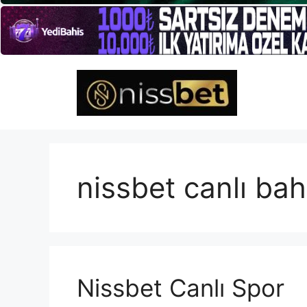
İçeriğe
atla
nissbet canlı bahi
Nissbet Canlı Spor