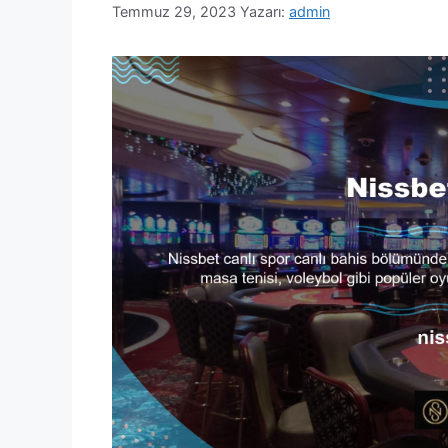
Temmuz 29, 2023
Yazarı:
admin