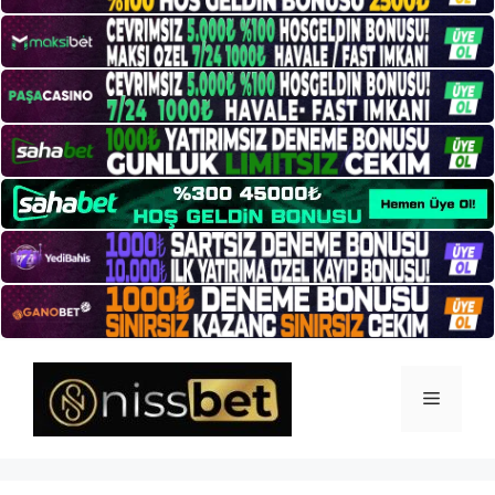
İçeriğe
atla
Menü