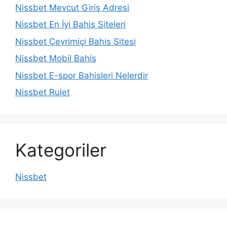
Nissbet Mevcut Giriş Adresi
Nissbet En İyi Bahis Siteleri
Nissbet Çevrimiçi Bahis Sitesi
Nissbet Mobil Bahis
Nissbet E-spor Bahisleri Nelerdir
Nissbet Rulet
Kategoriler
Nissbet