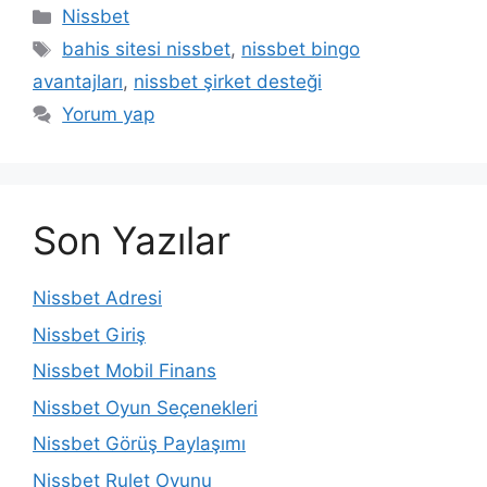
Kategoriler
Nissbet
Etiketler
bahis sitesi nissbet
,
nissbet bingo
avantajları
,
nissbet şirket desteği
Yorum yap
Son Yazılar
Nissbet Adresi
Nissbet Giriş
Nissbet Mobil Finans
Nissbet Oyun Seçenekleri
Nissbet Görüş Paylaşımı
Nissbet Rulet Oyunu