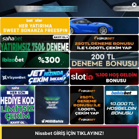
×
Nissbet GİRİŞ İÇİN TIKLAYINIZ!