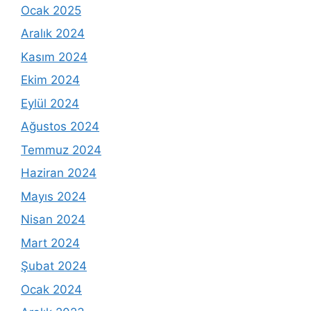
Ocak 2025
Aralık 2024
Kasım 2024
Ekim 2024
Eylül 2024
Ağustos 2024
Temmuz 2024
Haziran 2024
Mayıs 2024
Nisan 2024
Mart 2024
Şubat 2024
Ocak 2024