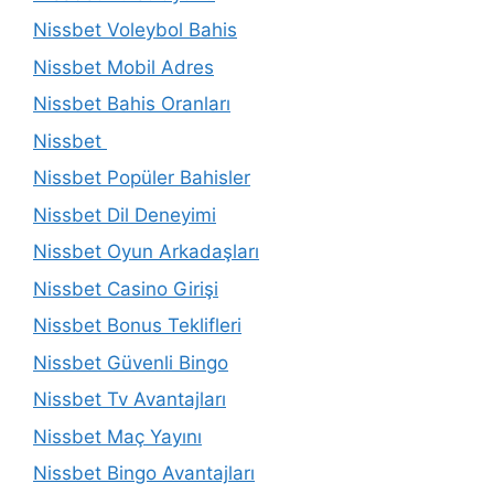
Nissbet Voleybol Bahis
Nissbet Mobil Adres
Nissbet Bahis Oranları
Nissbet
Nissbet Popüler Bahisler
Nissbet Dil Deneyimi
Nissbet Oyun Arkadaşları
Nissbet Casino Girişi
Nissbet Bonus Teklifleri
Nissbet Güvenli Bingo
Nissbet Tv Avantajları
Nissbet Maç Yayını
Nissbet Bingo Avantajları