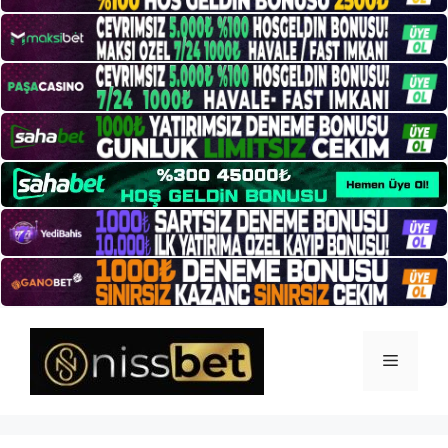
İçeriğe
atla
Menü