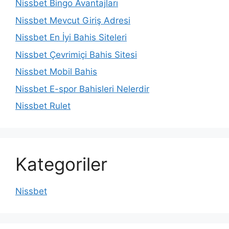
Nissbet Bingo Avantajları
Nissbet Mevcut Giriş Adresi
Nissbet En İyi Bahis Siteleri
Nissbet Çevrimiçi Bahis Sitesi
Nissbet Mobil Bahis
Nissbet E-spor Bahisleri Nelerdir
Nissbet Rulet
Kategoriler
Nissbet