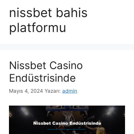
nissbet bahis
platformu
Nissbet Casino
Endüstrisinde
Mayıs 4, 2024
Yazarı:
admin