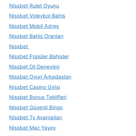
Nissbet Rulet Oyunu
Nissbet Voleybol Bahis
Nissbet Mobil Adres
Nissbet Bahis Oranları
Nissbet
Nissbet Popüler Bahisler
Nissbet Dil Deneyimi
Nissbet Oyun Arkadaşları
Nissbet Casino Girişi
Nissbet Bonus Teklifleri
Nissbet Güvenli Bingo
Nissbet Tv Avantajları
Nissbet Maç Yayını