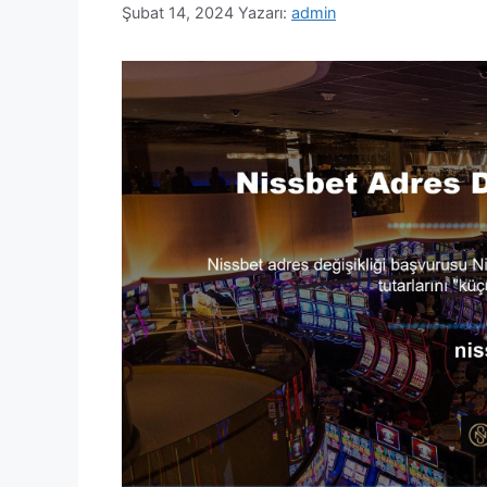
Şubat 14, 2024
Yazarı:
admin