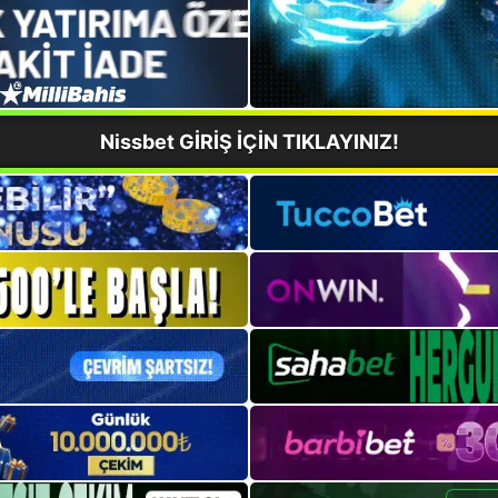
Nissbet GİRİŞ İÇİN TIKLAYINIZ!