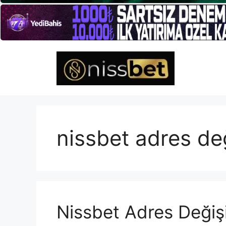
İçeriğe
atla
nissbet adres de
Nissbet Adres Değişi