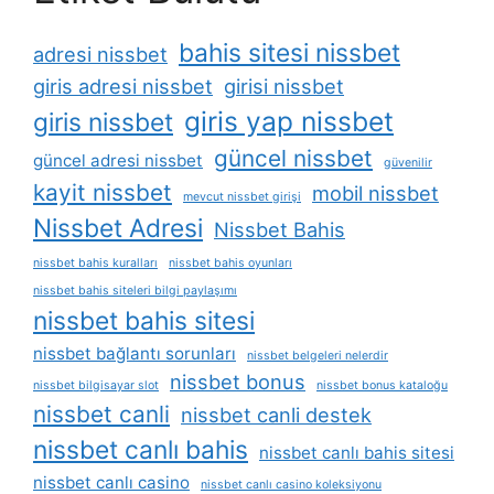
bahis sitesi nissbet
adresi nissbet
giris adresi nissbet
girisi nissbet
giris yap nissbet
giris nissbet
güncel nissbet
güncel adresi nissbet
güvenilir
kayit nissbet
mobil nissbet
mevcut nissbet girişi
Nissbet Adresi
Nissbet Bahis
nissbet bahis kuralları
nissbet bahis oyunları
nissbet bahis siteleri bilgi paylaşımı
nissbet bahis sitesi
nissbet bağlantı sorunları
nissbet belgeleri nelerdir
nissbet bonus
nissbet bilgisayar slot
nissbet bonus kataloğu
nissbet canli
nissbet canli destek
nissbet canlı bahis
nissbet canlı bahis sitesi
nissbet canlı casino
nissbet canlı casino koleksiyonu