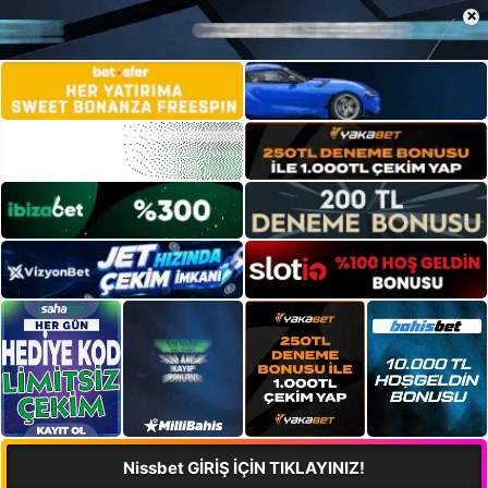
×
Nissbet GİRİŞ İÇİN TIKLAYINIZ!