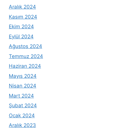
Aralık 2024
Kasım 2024
Ekim 2024
Eylül 2024
Ağustos 2024
Temmuz 2024
Haziran 2024
Mayıs 2024
Nisan 2024
Mart 2024
Şubat 2024
Ocak 2024
Aralık 2023