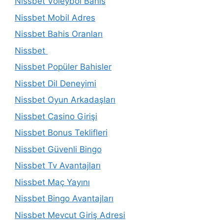
Nissbet Voleybol Bahis
Nissbet Mobil Adres
Nissbet Bahis Oranları
Nissbet
Nissbet Popüler Bahisler
Nissbet Dil Deneyimi
Nissbet Oyun Arkadaşları
Nissbet Casino Girişi
Nissbet Bonus Teklifleri
Nissbet Güvenli Bingo
Nissbet Tv Avantajları
Nissbet Maç Yayını
Nissbet Bingo Avantajları
Nissbet Mevcut Giriş Adresi