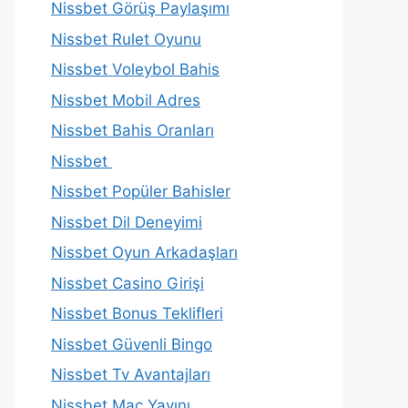
Nissbet Görüş Paylaşımı
Nissbet Rulet Oyunu
Nissbet Voleybol Bahis
Nissbet Mobil Adres
Nissbet Bahis Oranları
Nissbet
Nissbet Popüler Bahisler
Nissbet Dil Deneyimi
Nissbet Oyun Arkadaşları
Nissbet Casino Girişi
Nissbet Bonus Teklifleri
Nissbet Güvenli Bingo
Nissbet Tv Avantajları
Nissbet Maç Yayını