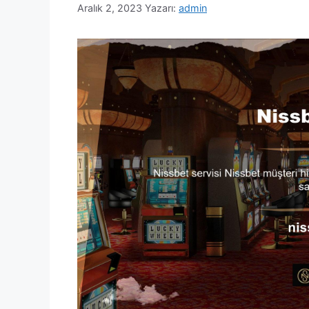
Aralık 2, 2023
Yazarı:
admin