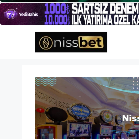
İçeriğe
atla