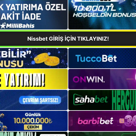
Nissbet GİRİŞ İÇİN TIKLAYINIZ!