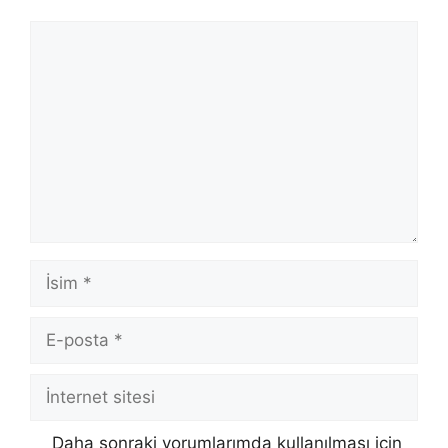
Yorum
İsim
E-
posta
İnternet
sitesi
Daha sonraki yorumlarımda kullanılması için