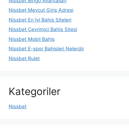
Nissbet Bingo Avantajları
Nissbet Mevcut Giriş Adresi
Nissbet En İyi Bahis Siteleri
Nissbet Çevrimiçi Bahis Sitesi
Nissbet Mobil Bahis
Nissbet E-spor Bahisleri Nelerdir
Nissbet Rulet
Kategoriler
Nissbet