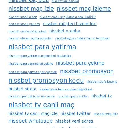
nissbet kullanıcılar
nissbet maç izle
nissbet maç izleme
nissbet mobil cihaz
nissbet mobil uygulaması nasıl i̇ndirilir
nissbet müşteri hizmetleri
nissbet mobil yatırımı
nissbet oranlar
nissbet online bahis sitesi
nissbet oturum açma adresleri
nissbet oyun siteleri casino tecrübesi
nissbet para yatirma
nissbet para yatırma seçenekleri basketbol
nissbet para çekme
nissbet para yatırma ve çekme
nissbet promosyon
nissbet para çekme spor çeşitleri
nissbet promosyon kodu
nissbet sayfa butonu
nissbet sitesi
nissbet spor bahis kupon değiştirme
nissbet tv
nissbet spor bahisleri ve casino
nissbet spor çeşitleri
nissbet tv canli maç
nissbet tv canli maç izle
nissbet twitter
nissbet web site
nissbet whatsapp
nissbet yeni adres