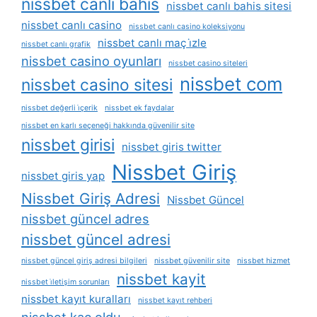
nissbet canlı bahis
nissbet canlı bahis sitesi
nissbet canlı casino
nissbet canlı casino koleksiyonu
nissbet canlı maç i̇zle
nissbet canlı grafik
nissbet casino oyunları
nissbet casino siteleri
nissbet com
nissbet casino sitesi
nissbet değerli i̇çerik
nissbet ek faydalar
nissbet en karlı seçeneği hakkında güvenilir site
nissbet girisi
nissbet giris twitter
Nissbet Giriş
nissbet giris yap
Nissbet Giriş Adresi
Nissbet Güncel
nissbet güncel adres
nissbet güncel adresi
nissbet güncel giriş adresi bilgileri
nissbet güvenilir site
nissbet hizmet
nissbet kayit
nissbet i̇letişim sorunları
nissbet kayıt kuralları
nissbet kayıt rehberi
nissbet kaç oldu