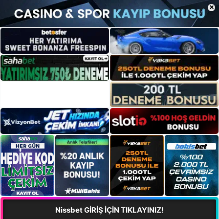
×
Nissbet GİRİŞ İÇİN TIKLAYINIZ!