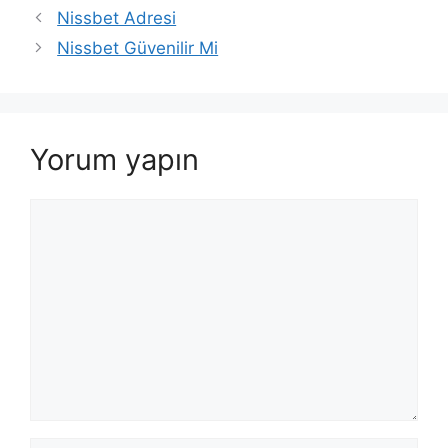
Nissbet Adresi
Nissbet Güvenilir Mi
Yorum yapın
Yorum