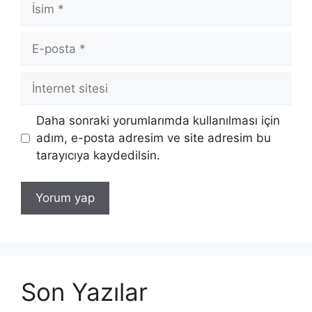
İsim
E-
posta
İnternet
sitesi
Daha sonraki yorumlarımda kullanılması için
adım, e-posta adresim ve site adresim bu
tarayıcıya kaydedilsin.
Son Yazılar