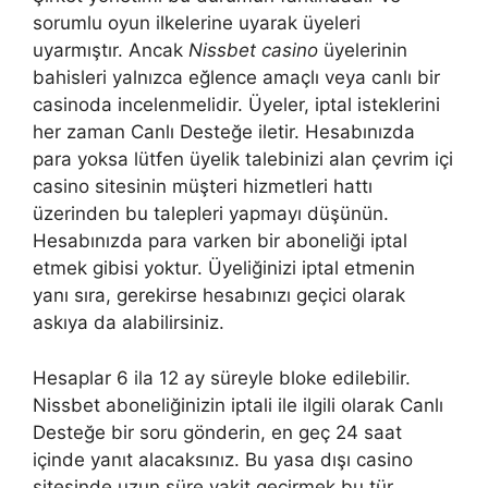
sorumlu oyun ilkelerine uyarak üyeleri
uyarmıştır. Ancak
Nissbet casino
üyelerinin
bahisleri yalnızca eğlence amaçlı veya canlı bir
casinoda incelenmelidir. Üyeler, iptal isteklerini
her zaman Canlı Desteğe iletir. Hesabınızda
para yoksa lütfen üyelik talebinizi alan çevrim içi
casino sitesinin müşteri hizmetleri hattı
üzerinden bu talepleri yapmayı düşünün.
Hesabınızda para varken bir aboneliği iptal
etmek gibisi yoktur. Üyeliğinizi iptal etmenin
yanı sıra, gerekirse hesabınızı geçici olarak
askıya da alabilirsiniz.
Hesaplar 6 ila 12 ay süreyle bloke edilebilir.
Nissbet aboneliğinizin iptali ile ilgili olarak Canlı
Desteğe bir soru gönderin, en geç 24 saat
içinde yanıt alacaksınız. Bu yasa dışı casino
sitesinde uzun süre vakit geçirmek bu tür