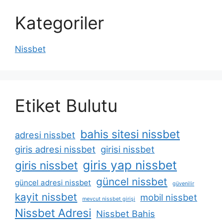
Kategoriler
Nissbet
Etiket Bulutu
bahis sitesi nissbet
adresi nissbet
giris adresi nissbet
girisi nissbet
giris yap nissbet
giris nissbet
güncel nissbet
güncel adresi nissbet
güvenilir
kayit nissbet
mobil nissbet
mevcut nissbet girişi
Nissbet Adresi
Nissbet Bahis