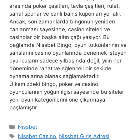
arasında poker çeşitleri, tavla çeşitleri, rulet,
sanal sporlar ve canlı bahis kuponları yer alır.
Ancak, son zamanlarda bingonun yeniden
canlanması sayesinde, casino siteleri ve
casinolar bir başka altın çağı yaşıyor. Bu
bağlamda Nissbet Bingo, oyun tutkunlarının ve
şanslarını casino oyunlarında denemek isteyen
oyuncuların sadece yılbaşında değil, yılın her
döneminde rahat ve eğlenceli bir şekilde
oynamalarına olanak sağlamaktadır.
Ülkemizdeki bingo, poker ve casino
oyuncularının yoğun ilgisi sayesinde bu siteler
yeni oyun kategorilerini öne çıkarmaya
başlamıştır.
Kategoriler
Nissbet
Etiketler
Nissbet Casino
,
Nissbet Giriş Adresi