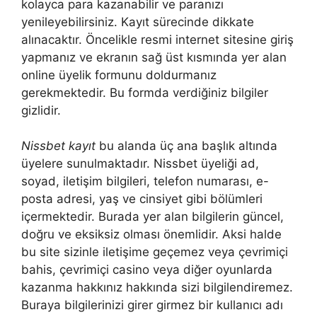
kolayca para kazanabilir ve paranızı
yenileyebilirsiniz. Kayıt sürecinde dikkate
alınacaktır. Öncelikle resmi internet sitesine giriş
yapmanız ve ekranın sağ üst kısmında yer alan
online üyelik formunu doldurmanız
gerekmektedir. Bu formda verdiğiniz bilgiler
gizlidir.
Nissbet kayıt
bu alanda üç ana başlık altında
üyelere sunulmaktadır. Nissbet üyeliği ad,
soyad, iletişim bilgileri, telefon numarası, e-
posta adresi, yaş ve cinsiyet gibi bölümleri
içermektedir. Burada yer alan bilgilerin güncel,
doğru ve eksiksiz olması önemlidir. Aksi halde
bu site sizinle iletişime geçemez veya çevrimiçi
bahis, çevrimiçi casino veya diğer oyunlarda
kazanma hakkınız hakkında sizi bilgilendiremez.
Buraya bilgilerinizi girer girmez bir kullanıcı adı