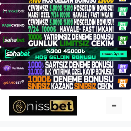
İçeriğe
atla
Menü