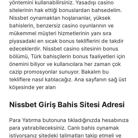
yöntemini kullanabilirsiniz. Yasadışı casino
sitelerinin hak ettiği bonuslardan bahsedelim.
Nissbet oynamaktan hoşlananlar, yüksek
bahislerin, benzersiz casino oyunlarının ve
mükemmel müşteri hizmetlerinin yanı sıra
piyasadaki en sıcak bonus tekliflerini de takdir
edeceklerdir. Nissbet casino sitesinin bonus
bölümü, Türk bahisçilerin bonus faaliyetleri için
önemini biliyor ve kullanıcılara her zaman çok
cazip promosyonlar sunuyor. Bakalım bu
tekliflere nasıl katılacağız. Ana sayfanın sağ üst
köşesinde yer alan
Nissbet Giriş Bahis Sitesi Adresi
Para Yatırma butonuna tıkladığınızda hesabınıza
para yatırabileceksiniz. Canlı bahis oynamak
istiyorsanız sitedeki talimatları takip etmeli ve