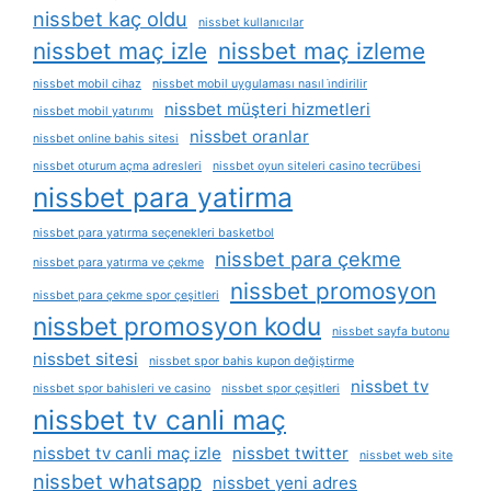
nissbet kaç oldu
nissbet kullanıcılar
nissbet maç izle
nissbet maç izleme
nissbet mobil cihaz
nissbet mobil uygulaması nasıl i̇ndirilir
nissbet müşteri hizmetleri
nissbet mobil yatırımı
nissbet oranlar
nissbet online bahis sitesi
nissbet oturum açma adresleri
nissbet oyun siteleri casino tecrübesi
nissbet para yatirma
nissbet para yatırma seçenekleri basketbol
nissbet para çekme
nissbet para yatırma ve çekme
nissbet promosyon
nissbet para çekme spor çeşitleri
nissbet promosyon kodu
nissbet sayfa butonu
nissbet sitesi
nissbet spor bahis kupon değiştirme
nissbet tv
nissbet spor bahisleri ve casino
nissbet spor çeşitleri
nissbet tv canli maç
nissbet tv canli maç izle
nissbet twitter
nissbet web site
nissbet whatsapp
nissbet yeni adres