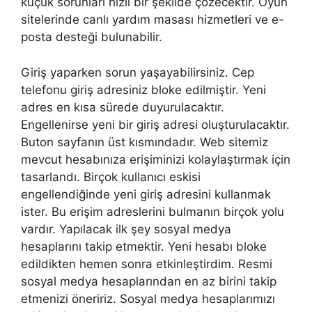
küçük sorunları hızlı bir şekilde çözecektir. Oyun
sitelerinde canlı yardım masası hizmetleri ve e-
posta desteği bulunabilir.
Giriş yaparken sorun yaşayabilirsiniz. Cep
telefonu giriş adresiniz bloke edilmiştir. Yeni
adres en kısa sürede duyurulacaktır.
Engellenirse yeni bir giriş adresi oluşturulacaktır.
Buton sayfanın üst kısmındadır. Web sitemiz
mevcut hesabınıza erişiminizi kolaylaştırmak için
tasarlandı. Birçok kullanıcı eskisi
engellendiğinde yeni giriş adresini kullanmak
ister. Bu erişim adreslerini bulmanın birçok yolu
vardır. Yapılacak ilk şey sosyal medya
hesaplarını takip etmektir. Yeni hesabı bloke
edildikten hemen sonra etkinleştirdim. Resmi
sosyal medya hesaplarından en az birini takip
etmenizi öneririz. Sosyal medya hesaplarımızı