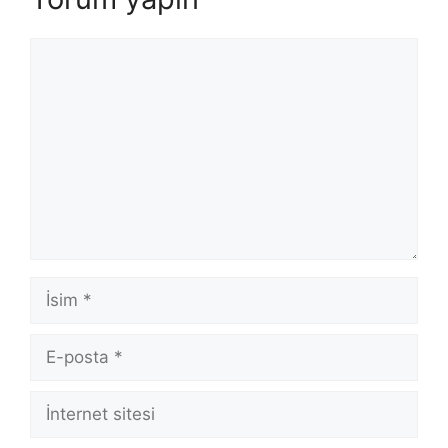
Yorum
İsim
E-
posta
İnternet
sitesi