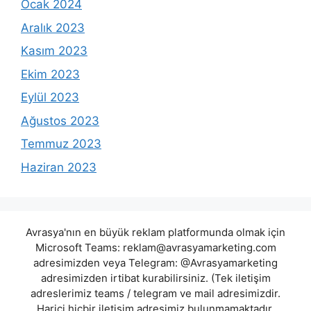
Ocak 2024
Aralık 2023
Kasım 2023
Ekim 2023
Eylül 2023
Ağustos 2023
Temmuz 2023
Haziran 2023
Avrasya'nın en büyük reklam platformunda olmak için
Microsoft Teams:
reklam@avrasyamarketing.com
adresimizden veya Telegram: @Avrasyamarketing
adresimizden irtibat kurabilirsiniz. (Tek iletişim
adreslerimiz teams / telegram ve mail adresimizdir.
Harici hiçbir iletişim adresimiz bulunmamaktadır.